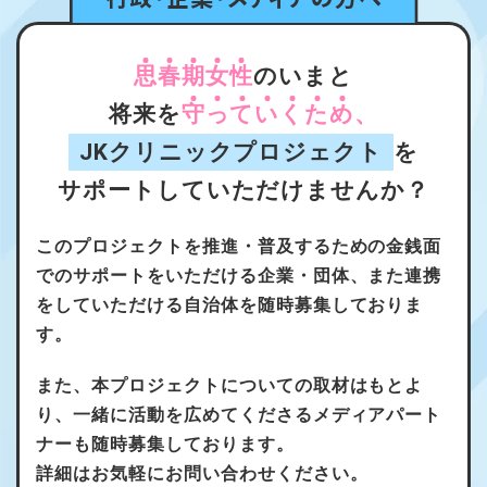
思
春
期
女
性
のいまと
将来を
守
っ
て
い
く
た
め
、
JKクリニックプロジェクト
を
サポートしていただけませんか？
このプロジェクトを推進・普及するための金銭面
でのサポートをいただける企業・団体、また連携
をしていただける自治体を随時募集しておりま
す。
また、本プロジェクトについての取材はもとよ
り、一緒に活動を広めてくださるメディアパート
ナーも随時募集しております。
詳細はお気軽にお問い合わせください。