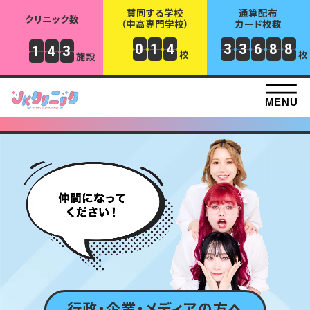
賛同する学校
通算配布
クリニック数
（中高専門学校）
カード枚数
0
1
4
3
3
6
8
8
1
4
3
校
枚
施設
行政・企業・メディアの方へ